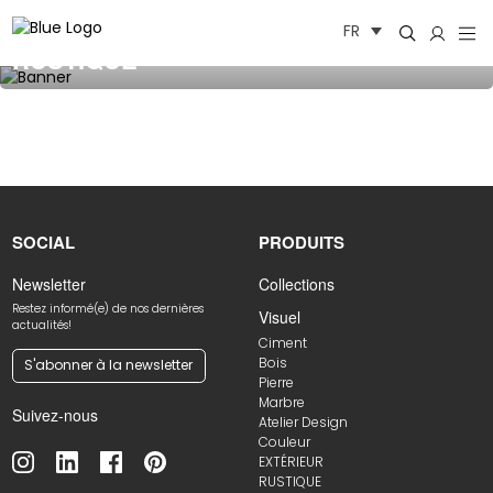
Aller
FR
au
RUSTIQUE
contenu
SOCIAL
PRODUITS
Newsletter
Collections
Restez informé(e) de nos dernières
Visuel
actualités!
Ciment
Bois
S'abonner à la newsletter
Pierre
Marbre
Suivez-nous
Atelier Design
Couleur
EXTÉRIEUR
RUSTIQUE