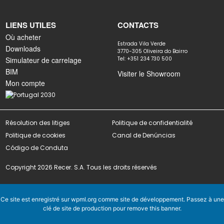
LIENS UTILES
CONTACTS
Où acheter
Estrada Vila Verde
Downloads
3770-305 Oliveira do Bairro
Simulateur de carrelage
Tel: +351 234 730 500
BIM
Visiter le Showroom
Mon compte
Résolution des litiges
Politique de confidentialité
Politique de cookies
Canal de Denúncias
Código de Conduta
Copyright 2026 Recer. S.A. Tous les droits réservés
Ce site est enregistré sur
wpml.org
comme site de développement. Passez à une
clé de site de production pour
remove this banner
.