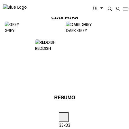
Aller
FR
au
contenu
COULEURS
GREY
DARK GREY
REDDISH
RESUMO
33x33