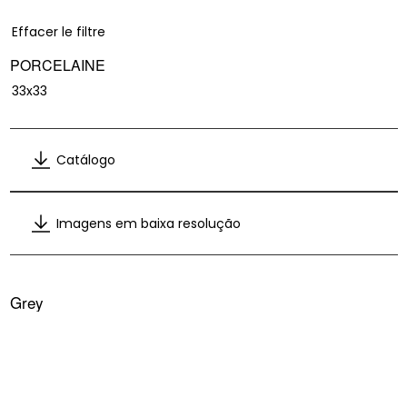
Effacer le filtre
PORCELAINE
33x33
Catálogo
Catálogo
Imagens em baixa resolução
Imagens em baixa resolução
Grey