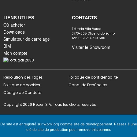
LIENS UTILES
CONTACTS
Où acheter
Estrada Vila Verde
Downloads
3770-305 Oliveira do Bairro
Simulateur de carrelage
Tel: +351 234 730 500
BIM
Visiter le Showroom
Mon compte
Résolution des litiges
Politique de confidentialité
Politique de cookies
Canal de Denúncias
Código de Conduta
Copyright 2026 Recer. S.A. Tous les droits réservés
BERICE
Ce site est enregistré sur
wpml.org
comme site de développement. Passez à une
clé de site de production pour
remove this banner
.