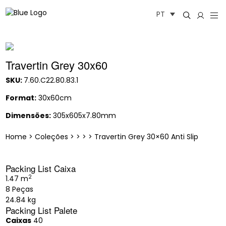
Saltar
PT
para
o
conteúdo
Travertin Grey 30x60
SKU:
7.60.C22.80.83.1
Format:
30x60cm
Dimensões:
305x605x7.80mm
Home
>
Coleções
>
>
>
>
Travertin Grey 30×60 Anti Slip
Packing List Caixa
2
1.47 m
8 Peças
24.84 kg
Packing List Palete
Caixas
40