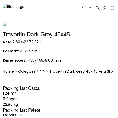
Saltar
PT
para
o
conteúdo
Travertin Dark Grey 45x45
SKU:
7.60.C22.72.82.1
Format:
45x45cm
Dimensões:
455x455x8.00mm
Home
>
Coleções
>
>
>
>
Travertin Dark Grey 45×45 Anti Slip
Packing List Caixa
2
1.24 m
6 Peças
22.80 kg
Packing List Palete
Caixas
66