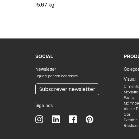
15.67 kg
SOCIAL
PROD
Newsletter
Coleçõ
Fique a par das novidades!
Visual
Ciment
Subscrever newsletter
Madeira
Pedra
Mármor
Siga-nos
Atelier 
Cor
Exterior
Rústico