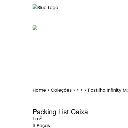
Saltar
para
o
conteúdo
Home
>
Coleções
>
>
>
>
Pastilha Infinity M
Packing List Caixa
2
1 m
11 Peças