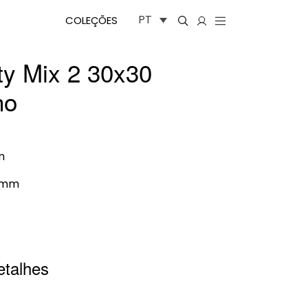
PT
COLEÇÕES
ity Mix 2 30x30
ho
m
0mm
etalhes