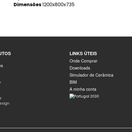
Dimensões
1200x800x735
UTOS
LINKS ÚTEIS
Onde Comprar
es
Downloads
Simulador de Cerâmica
BIM
o
A minha conta
e
Design