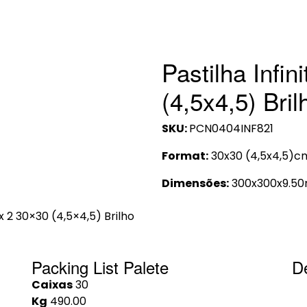
Pastilha Infin
(4,5x4,5) Bril
SKU:
PCN0404INF821
Format:
30x30 (4,5x4,5)c
Dimensões:
300x300x9.5
ix 2 30×30 (4,5×4,5) Brilho
Packing List Palete
D
Caixas
30
Kg
490.00