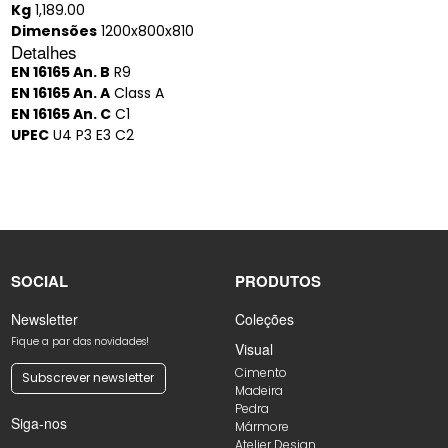
Kg
1,189.00
Dimensões
1200x800x810
Detalhes
EN 16165 An. B
R9
EN 16165 An. A
Class A
EN 16165 An. C
C1
UPEC
U4 P3 E3 C2
SOCIAL
PRODUTOS
Newsletter
Coleções
Fique a par das novidades!
Visual
Cimento
Subscrever newsletter
Madeira
Pedra
Siga-nos
Mármore
Atelier Design