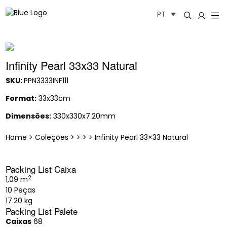
Saltar
PT
para
o
conteúdo
Infinity Pearl 33x33 Natural
SKU:
PPN3333INF111
Format:
33x33cm
Dimensões:
330x330x7.20mm
Home
>
Coleções
>
>
>
>
Infinity Pearl 33×33 Natural
Packing List Caixa
2
1,09 m
10 Peças
17.20 kg
Packing List Palete
Caixas
68