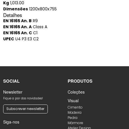
Kg
1,013.00
Dimensões
1200x800x755
Detalhes
EN 16165 An. B
R9
EN 16165 An. A
Class A
EN 16165 An. C
C1
UPEC
U4 P3 E3 C2
SOCIAL
PRODUTOS
Newsletter
Coleções
Fique a par das novidades!
Visual
Cimento
Subscrever newsletter
Madeira
Pedra
Siga-nos
Mármore
Atelier Design