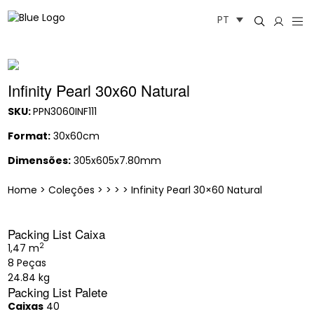
Saltar
PT
para
o
conteúdo
Infinity Pearl 30x60 Natural
SKU:
PPN3060INF111
Format:
30x60cm
Dimensões:
305x605x7.80mm
Home
>
Coleções
>
>
>
>
Infinity Pearl 30×60 Natural
Packing List Caixa
2
1,47 m
8 Peças
24.84 kg
Packing List Palete
Caixas
40