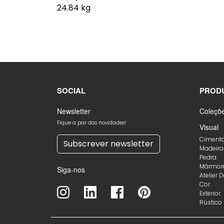
24.84 kg
SOCIAL
PROD
Newsletter
Coleçõ
Fique a par das novidades!
Visual
Ciment
Subscrever newsletter
Madeira
Pedra
Mármor
Siga-nos
Atelier 
Cor
Exterior
Rústico