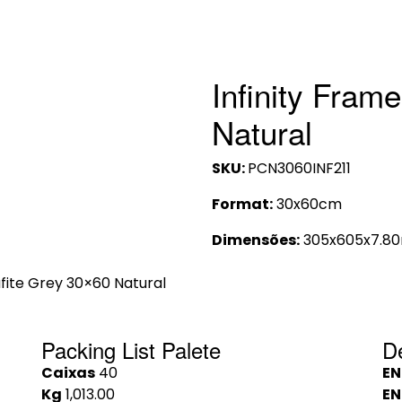
Infinity Fram
Natural
SKU:
PCN3060INF211
Format:
30x60cm
Dimensões:
305x605x7.8
afite Grey 30×60 Natural
Packing List Palete
D
Caixas
40
EN
Kg
1,013.00
EN