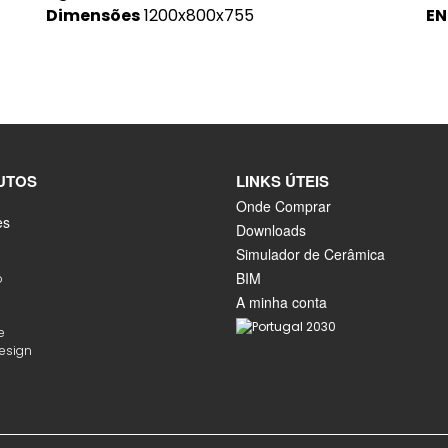
Dimensões
1200x800x755
EN
UTOS
LINKS ÚTEIS
Onde Comprar
es
Downloads
Simulador de Cerâmica
BIM
o
A minha conta
e
Design