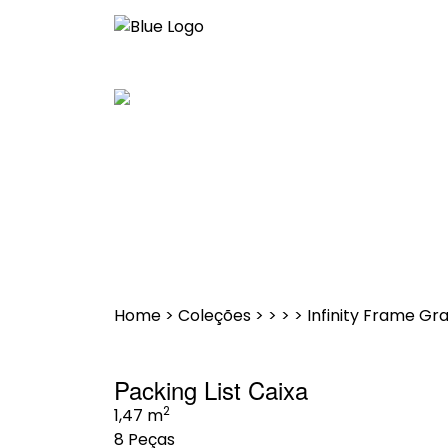
Saltar
para
o
conteúdo
Home
>
Coleções
>
>
>
>
Infinity Frame Gr
Packing List Caixa
2
1,47 m
8 Peças