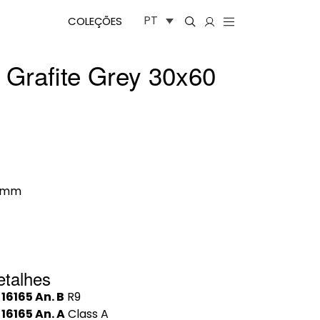
PT
COLEÇÕES
e Grafite Grey 30x60
0mm
etalhes
 16165 An. B
R9
 16165 An. A
Class A