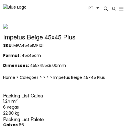
Saltar
PT
para
o
conteúdo
Impetus Beige 45x45 Plus
SKU:
MPA4545IMP101
Format:
45x45cm
Dimensões:
455x455x8.00mm
Home
>
Coleções
>
>
>
>
Impetus Beige 45×45 Plus
Packing List Caixa
2
1.24 m
6 Peças
22.80 kg
Packing List Palete
Caixas
66