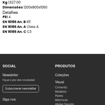
Kg
1,527.00
Dimensões
1200x800x1050
Detalhes
PEI
4
EN 16165 An. B
R11
EN 16165 An. A
Class A
EN 16165 An. C
C3
SOCIAL
PRODUTOS
Newsletter
Coleções
Fique a par das novidades!
Visual
Cimento
Subscrever newsletter
Madeira
Pedra
Siga-nos
Mármore
Atelier Design