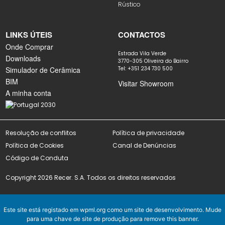
Rústico
LINKS ÚTEIS
CONTACTOS
Onde Comprar
Estrada Vila Verde
Downloads
3770-305 Oliveira do Bairro
Simulador de Cerâmica
Tel: +351 234 730 500
BIM
Visitar Showroom
A minha conta
Resolução de conflitos
Política de privacidade
Política de Cookies
Canal de Denúncias
Código de Conduta
Copyright 2026 Recer. S.A. Todos os direitos reservados
Este site está registado em
wpml.org
como um site de desenvolvimento. Mude
para uma chave de site de produção para
remove this banner
.