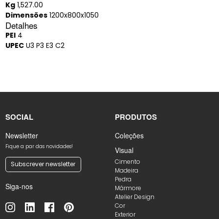
Kg
1,527.00
Dimensões
1200x800x1050
Detalhes
PEI
4
UPEC
U3 P3 E3 C2
SOCIAL
PRODUTOS
Newsletter
Coleções
Fique a par das novidades!
Visual
Cimento
Subscrever newsletter
Madeira
Pedra
Siga-nos
Mármore
Atelier Design
Cor
Exterior