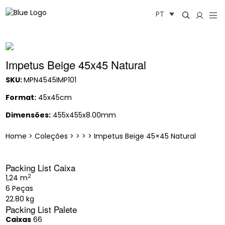
Saltar
PT
para
o
conteúdo
Impetus Beige 45x45 Natural
SKU:
MPN4545IMP101
Format:
45x45cm
Dimensões:
455x455x8.00mm
Home
>
Coleções
>
>
>
>
Impetus Beige 45×45 Natural
Packing List Caixa
2
1,24 m
6 Peças
22.80 kg
Packing List Palete
Caixas
66