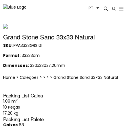
Saltar
PT
para
o
conteúdo
Grand Stone Sand 33x33 Natural
SKU:
PPA3333GRS101
Format:
33x33cm
Dimensões:
330x330x7.20mm
Home
>
Coleções
>
>
>
>
Grand Stone Sand 33×33 Natural
Packing List Caixa
2
1.09 m
10 Peças
17.20 kg
Packing List Palete
Caixas
68