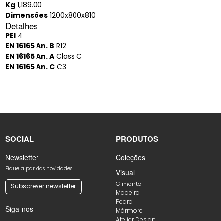
Kg
1,189.00
Dimensões
1200x800x810
Detalhes
PEI
4
EN 16165 An. B
R12
EN 16165 An. A
Class C
EN 16165 An. C
C3
SOCIAL
PRODUTOS
Newsletter
Coleções
Fique a par das novidades!
Visual
Cimento
Subscrever newsletter
Madeira
Pedra
Siga-nos
Mármore
Atelier Design