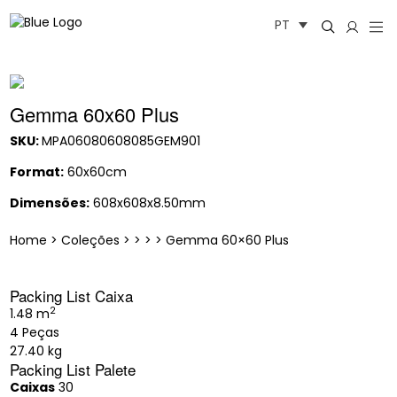
Saltar
PT
para
o
conteúdo
Gemma 60x60 Plus
SKU:
MPA06080608085GEM901
Format:
60x60cm
Dimensões:
608x608x8.50mm
Home
>
Coleções
>
>
>
>
Gemma 60×60 Plus
Packing List Caixa
2
1.48 m
4 Peças
27.40 kg
Packing List Palete
Caixas
30