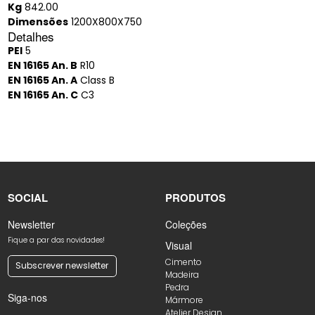
Kg
842.00
Dimensões
1200X800X750
Detalhes
PEI
5
EN 16165 An. B
R10
EN 16165 An. A
Class B
EN 16165 An. C
C3
SOCIAL
PRODUTOS
Newsletter
Coleções
Fique a par das novidades!
Visual
Cimento
Subscrever newsletter
Madeira
Pedra
Siga-nos
Mármore
Atelier Design