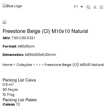
Saltar
PT
para
o
conteúdo
Freestone Beige (Cl) M10x10 Natural
SKU:
7.60.C00.11.33.1
Format:
M10x10cm
Dimensões:
M100x100x6.00mm
Home
>
Coleções
>
>
>
>
Freestone Beige (Cl) M10x10 Natural
Packing List Caixa
2
0.9 m
90 Peças
10.71 kg
Packing List Palete
Caixas
72