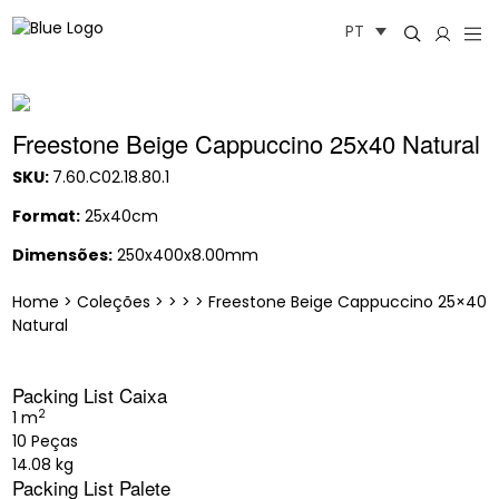
Saltar
PT
para
o
conteúdo
Freestone Beige Cappuccino 25x40 Natural
SKU:
7.60.C02.18.80.1
Format:
25x40cm
Dimensões:
250x400x8.00mm
Home
>
Coleções
>
>
>
>
Freestone Beige Cappuccino 25×40
Natural
Packing List Caixa
2
1 m
10 Peças
14.08 kg
Packing List Palete