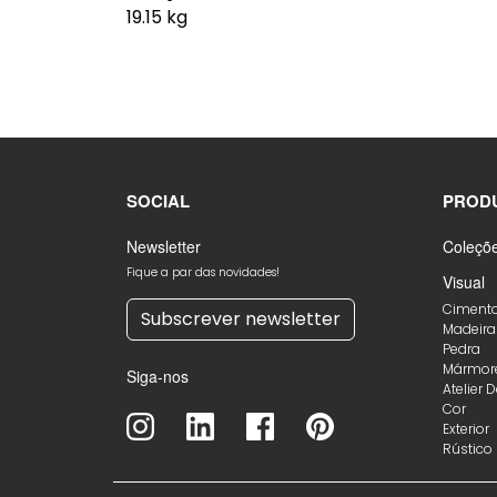
19.15 kg
SOCIAL
PROD
Newsletter
Coleçõ
Fique a par das novidades!
Visual
Ciment
Subscrever newsletter
Madeira
Pedra
Mármor
Siga-nos
Atelier 
Cor
Exterior
Rústico