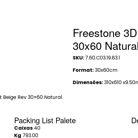
Freestone 3D
30x60 Natura
SKU:
7.60.C03.19.83.1
Format:
30x60cm
Dimensões:
310x610 x9.5
t Beige Rev 30×60 Natural
Packing List Palete
D
Caixas
40
Kg
793.00