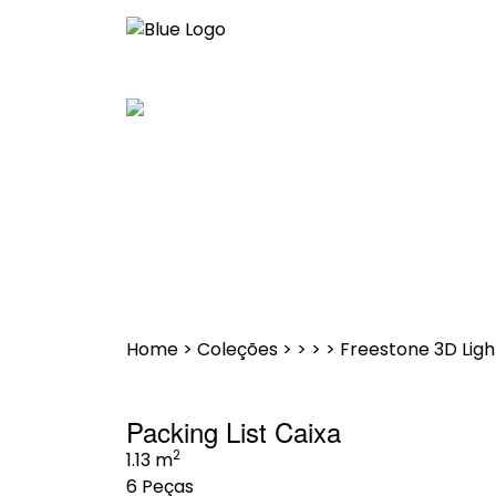
Saltar
para
o
conteúdo
Home
>
Coleções
>
>
>
>
Freestone 3D Ligh
Packing List Caixa
2
1.13 m
6 Peças