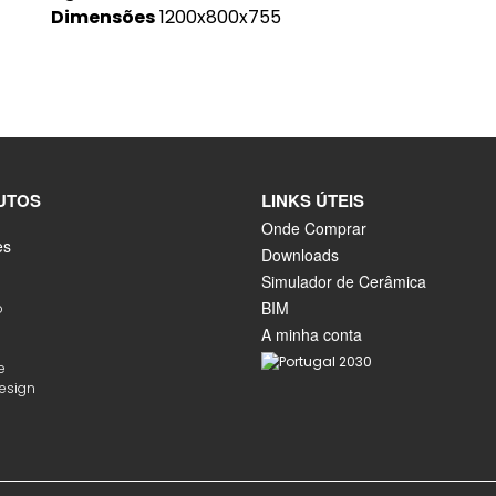
Dimensões
1200x800x755
UTOS
LINKS ÚTEIS
Onde Comprar
es
Downloads
Simulador de Cerâmica
BIM
o
A minha conta
e
Design