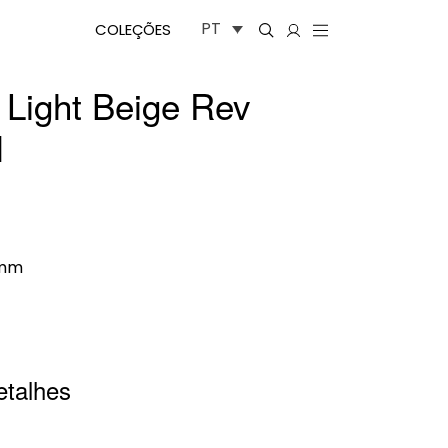
PT
COLEÇÕES
 Light Beige Rev
l
0mm
etalhes