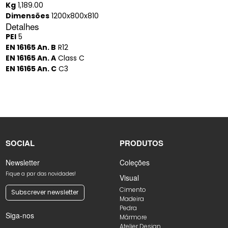
Kg
1,189.00
Dimensões
1200x800x810
Detalhes
PEI
5
EN 16165 An. B
R12
EN 16165 An. A
Class C
EN 16165 An. C
C3
SOCIAL
PRODUTOS
Newsletter
Coleções
Fique a par das novidades!
Visual
Cimento
Subscrever newsletter
Madeira
Pedra
Siga-nos
Mármore
Atelier Design