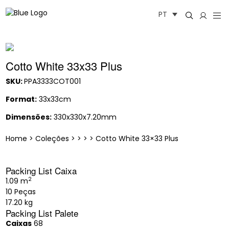
Saltar
PT
para
o
conteúdo
Cotto White 33x33 Plus
SKU:
PPA3333COT001
Format:
33x33cm
Dimensões:
330x330x7.20mm
Home
>
Coleções
>
>
>
>
Cotto White 33×33 Plus
Packing List Caixa
2
1.09 m
10 Peças
17.20 kg
Packing List Palete
Caixas
68