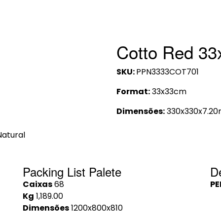
Cotto Red 33
SKU:
PPN3333COT701
Format:
33x33cm
Dimensões:
330x330x7.2
Natural
Packing List Palete
D
Caixas
68
PE
Kg
1,189.00
Dimensões
1200x800x810