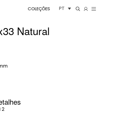
PT
COLEÇÕES
x33 Natural
0mm
etalhes
I
2