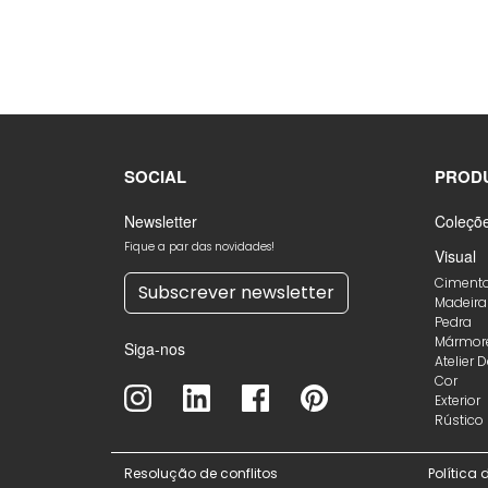
SOCIAL
PROD
Newsletter
Coleçõ
Fique a par das novidades!
Visual
Ciment
Subscrever newsletter
Madeira
Pedra
Mármor
Siga-nos
Atelier 
Cor
Exterior
Rústico
Resolução de conflitos
Política