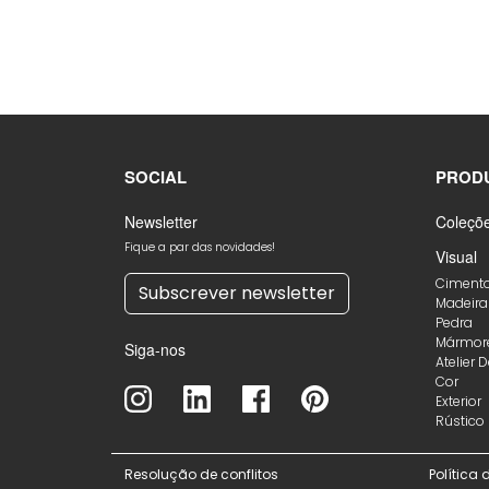
SOCIAL
PROD
Newsletter
Coleçõ
Fique a par das novidades!
Visual
Ciment
Subscrever newsletter
Madeira
Pedra
Mármor
Siga-nos
Atelier 
Cor
Exterior
Rústico
Resolução de conflitos
Política