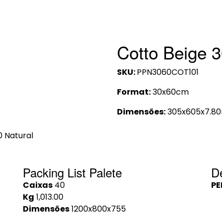
Cotto Beige 3
SKU:
PPN3060COT101
Format:
30x60cm
Dimensões:
305x605x7.8
0 Natural
Packing List Palete
D
Caixas
40
PE
Kg
1,013.00
Dimensões
1200x800x755