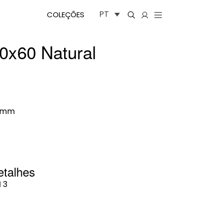
PT
COLEÇÕES
0x60 Natural
0mm
etalhes
I
3