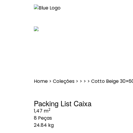
Saltar
para
o
conteúdo
Home
>
Coleções
>
>
>
>
Cotto Beige 30×6
Packing List Caixa
2
1,47 m
8 Peças
24.84 kg