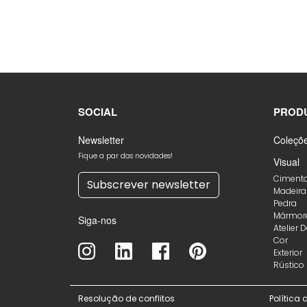
SOCIAL
PROD
Newsletter
Coleçõ
Fique a par das novidades!
Visual
Ciment
Subscrever newsletter
Madeira
Pedra
Mármor
Siga-nos
Atelier 
Cor
Exterior
Rústico
Resolução de conflitos
Política