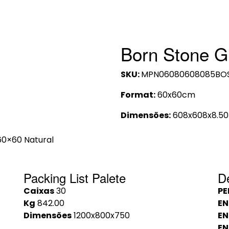
Born Stone G
SKU:
MPN06080608085BOS
Format:
60x60cm
Dimensões:
608x608x8.5
60×60 Natural
Packing List Palete
D
Caixas
30
PE
Kg
842.00
EN
Dimensões
1200x800x750
EN
EN