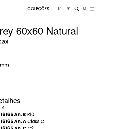
PT
COLEÇÕES
rey 60x60 Natural
201
0mm
etalhes
I
4
 16165 An. B
R10
 16165 An. A
Class C
 16165 An. C
C2