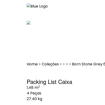
Saltar
para
o
conteúdo
Home
>
Coleções
>
>
>
>
Born Stone Grey 
Packing List Caixa
2
1,48 m
4 Peças
27.40 kg