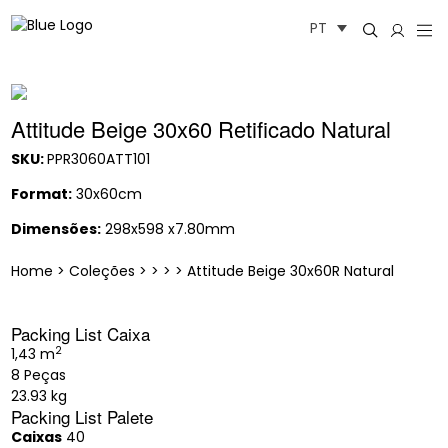
Saltar
PT
para
o
conteúdo
Attitude Beige 30x60 Retificado Natural
SKU:
PPR3060ATT101
Format:
30x60cm
Dimensões:
298x598 x7.80mm
Home
>
Coleções
>
>
>
>
Attitude Beige 30x60R Natural
Packing List Caixa
2
1,43 m
8 Peças
23.93 kg
Packing List Palete
Caixas
40