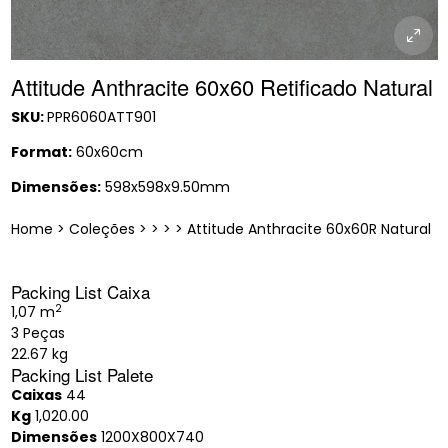
Attitude Anthracite 60x60 Retificado Natural
SKU:
PPR6060ATT901
Format:
60x60cm
Dimensões:
598x598x9.50mm
Home
>
Coleções
>
>
>
>
Attitude Anthracite 60x60R Natural
Packing List Caixa
2
1,07 m
3 Peças
22.67 kg
Packing List Palete
Caixas
44
Kg
1,020.00
Dimensões
1200X800X740