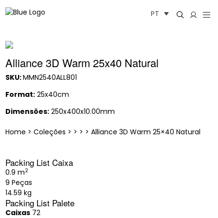
Saltar
PT
para
o
conteúdo
Alliance 3D Warm 25x40 Natural
SKU:
MMN2540ALL801
Format:
25x40cm
Dimensões:
250x400x10.00mm
Home
>
Coleções
>
>
>
>
Alliance 3D Warm 25×40 Natural
Packing List Caixa
2
0.9 m
9 Peças
14.59 kg
Packing List Palete
Caixas
72