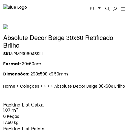
Saltar
PT
para
o
conteúdo
Absolute Decor Beige 30x60 Retificado
Brilho
SKU:
PMR3060ABS111
Format:
30x60cm
Dimensões:
298x598 x9.50mm
Home
>
Coleções
>
>
>
>
Absolute Decor Beige 30x60R Brilho
Packing List Caixa
2
1.07 m
6 Peças
17.50 kg
Packing List Palete