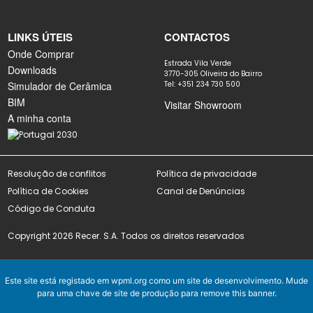
LINKS ÚTEIS
CONTACTOS
Onde Comprar
Estrada Vila Verde
Downloads
3770-305 Oliveira do Bairro
Simulador de Cerâmica
Tel: +351 234 730 500
BIM
Visitar Showroom
A minha conta
Resolução de conflitos
Política de privacidade
Política de Cookies
Canal de Denúncias
Código de Conduta
Copyright 2026 Recer. S.A. Todos os direitos reservados
Este site está registado em
wpml.org
como um site de desenvolvimento. Mude
para uma chave de site de produção para
remove this banner
.