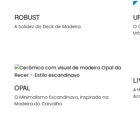
NEW
ROBUST
U
A Solidez do Deck de Madeira
O 
Ur
LI
OPAL
A 
Ac
O Minimalismo Escandinavo, Inspirado na
Madeira do Carvalho