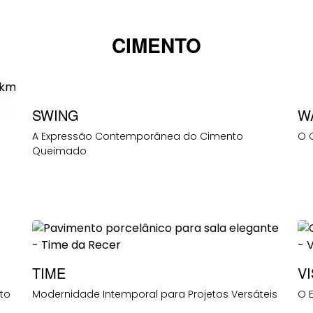
CIMENTO
SWING
W
A Expressão Contemporânea do Cimento
O 
Queimado
TIME
V
to
Modernidade Intemporal para Projetos Versáteis
O E